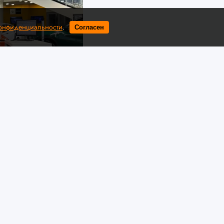
конфиденциальности
.
Согласен
оциация "БАА" / auto-baa.by
ены нового