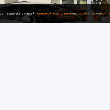
 соглашаетесь с нашей
политикой использования cookie
и
политикой 
© Автомобильная асс
дставил в Беларуси комплектации и ц
го кроссовера VIGO