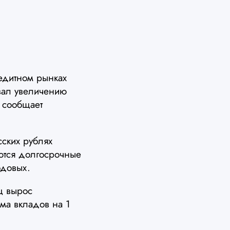
едитном рынках
вал увеличению
 сообщает
ских рублях
ются долгосрочные
одовых.
ц вырос
мма вкладов на 1