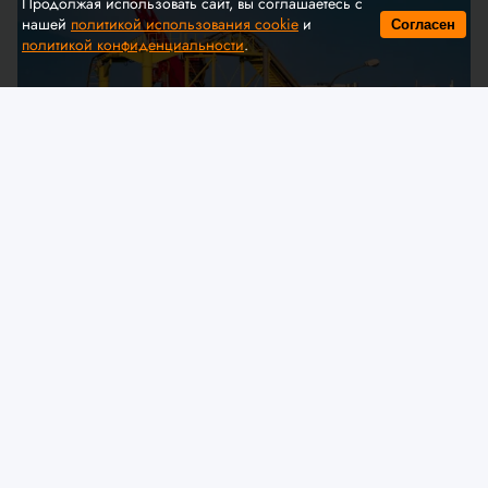
Продолжая использовать сайт, вы соглашаетесь с
нашей
политикой использования cookie
и
Согласен
политикой конфиденциальности
.
© A. Krivonosov
МЧС предлагает обсудить
изменения в технический
регламент ЕАЭС «О безопасности
аттракционов»