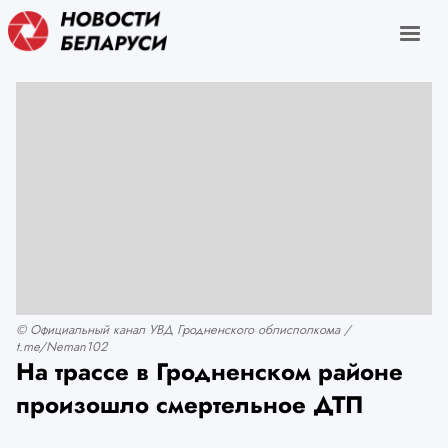
© Официальный канал УВД Гродненского облисполкома /
t.me/Neman102
На трассе в Гродненском районе
произошло смертельное ДТП