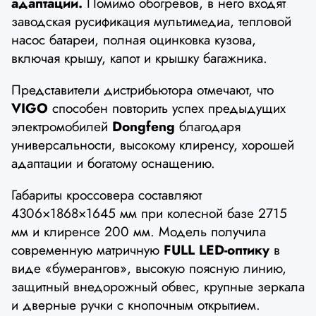
адаптации.
Помимо обогревов, в него входят
заводская русификация мультимедиа, тепловой
насос батареи, полная оцинковка кузова,
включая крышу, капот и крышку багажника.
Представители дистрибьютора отмечают, что
VIGO
способен повторить успех предыдущих
электромобилей
Dongfeng
благодаря
универсальности, высокому клиренсу, хорошей
адаптации и богатому оснащению.
Габариты кроссовера составляют
4306×1868×1645 мм при колесной базе 2715
мм и клиренсе 200 мм. Модель получила
современную матричную
FULL LED-оптику
в
виде «бумерангов», высокую поясную линию,
защитный внедорожный обвес, крупные зеркала
и дверные ручки с кнопочным открытием.