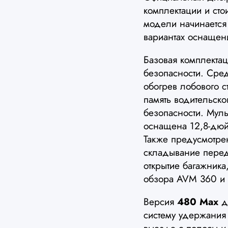
комплектации и сто
модели начинается
вариантах оснащен
Базовая комплекта
безопасности. Сре
обогрев лобового с
память водительск
безопасности. Мул
оснащена 12,8-дю
Также предусмотрен
складывание перед
открытие багажника,
обзора AVM 360 и 
Версия
480 Max
до
систему удержания