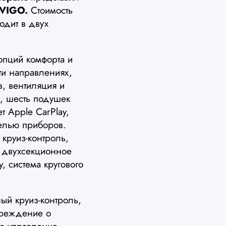
 VIGO.
Стоимость
одит в двух
пций комфорта и
ти направлениях,
в, вентиляция и
, шесть подушек
 Apple CarPlay,
елью приборов.
 круиз-контроль,
, двухсекционное
у, система кругового
ый круиз-контроль,
преждение о