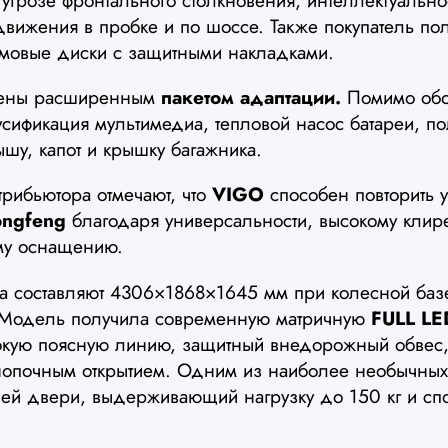
угрозе фронтального столкновения, интеллектуальн
 движения в пробке и по шоссе. Также покупатель по
ймовые диски с защитными накладками.
щены расширенным
пакетом адаптации.
Помимо обог
усификация мультимедиа, тепловой насос батареи, п
ышу, капот и крышку багажника.
рибьютора отмечают, что
VIGO
способен повторить 
ngfeng
благодаря универсальности, высокому клир
ому оснащению.
ра составляют 4306×1868×1645 мм при колесной баз
 Модель получила современную матричную
FULL LE
окую поясную линию, защитный внедорожный обвес,
нопочным открытием. Одним из наиболее необычных
ней двери, выдерживающий нагрузку до 150 кг и сп