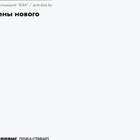
оциация "БАА" / auto-baa.by
ены нового
сервис
представил