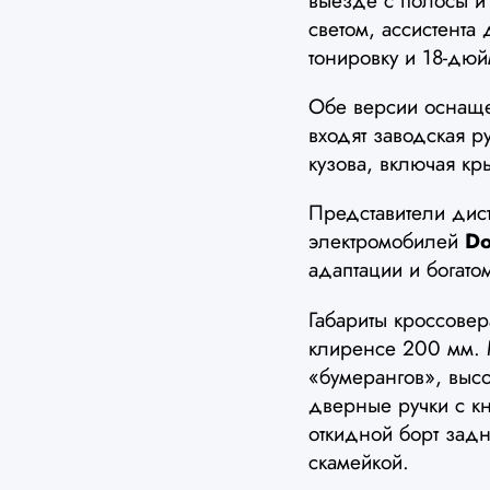
выезде с полосы и 
светом, ассистента
тонировку и 18-дю
Обе версии осна
входят заводская р
кузова, включая кр
Представители дист
электромобилей
Do
адаптации и богат
Габариты кроссове
клиренсе 200 мм.
«бумерангов», выс
дверные ручки с к
откидной борт зад
скамейкой.