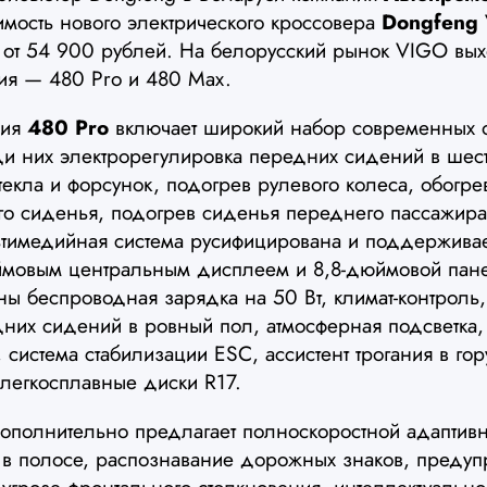
имость нового электрического кроссовера
Dongfeng
 от 54 900 рублей. На белорусский рынок VIGO вых
ия — 480 Pro и 480 Max.
ция
480 Pro
включает широкий набор современных о
ди них электрорегулировка передних сидений в шес
текла и форсунок, подогрев рулевого колеса, обогре
ого сиденья, подогрев сиденья переднего пассажира
ьтимедийная система русифицирована и поддерживает
ймовым центральным дисплеем и 8,8-дюймовой пан
ы беспроводная зарядка на 50 Вт, климат-контроль,
них сидений в ровный пол, атмосферная подсветка
 система стабилизации ESC, ассистент трогания в гор
легкосплавные диски R17.
полнительно предлагает полноскоростной адаптивн
 в полосе, распознавание дорожных знаков, преду