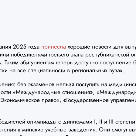
пания 2025 года
принесла
хорошие новости для выпу
 или победителями третьего этапа республиканской 
 Таким абитуриентам теперь доступно поступление б
ски на все специальности в региональных вузах.
чения: без экзаменов нельзя поступить на медицинс
ьности «Международные отношения», «Международн
Экономическое право», «Государственное управлени
бедителей олимпиады с дипломами I, II и III степе
пления в минские учебные заведения. Они смогут вы