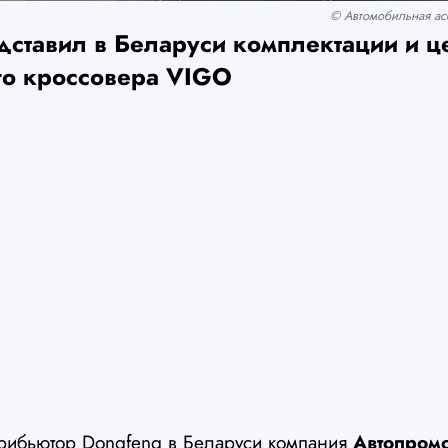
© Автомобильная асс
дставил в Беларуси комплектации и ц
го кроссовера VIGO
рибьютор Dongfeng в Беларуси компания
Автопром