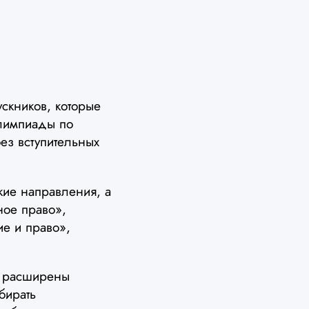
скников, которые
олимпиады по
ез вступительных
кие направления, а
ое право»,
е и право»,
ни расширены
бирать