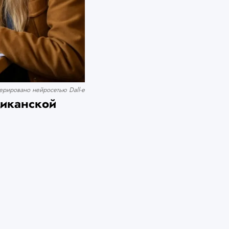
рировано нейросетью Dall-e
ликанской