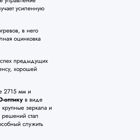
ое управление
лучает усиленную
ревов, в него
олная оцинковка
успех предыдущих
енсу, хорошей
е 2715 мм и
D-оптику
в виде
 крупные зеркала и
 решений стал
особный служить