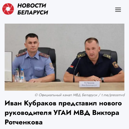
© Официальный канал МВД Беларуси / t.me/pressmvd
Иван Кубраков представил нового
руководителя УГАИ МВД Виктора
Ротченкова