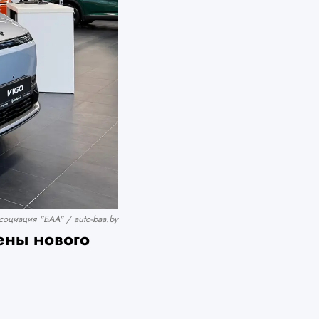
оциация "БАА" / auto-baa.by
ены нового