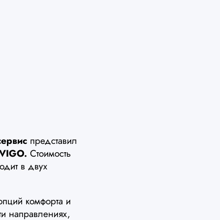
сервис
представил
 VIGO.
Стоимость
одит в двух
пций комфорта и
ти направлениях,