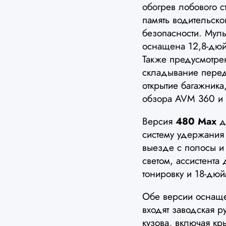
обогрев лобового с
память водительск
безопасности. Мул
оснащена 12,8-дю
Также предусмотрен
складывание перед
открытие багажника,
обзора AVM 360 и 
Версия
480 Max
до
систему удержания
выезде с полосы и 
светом, ассистента
тонировку и 18-дю
Обе версии осна
входят заводская р
кузова, включая кр