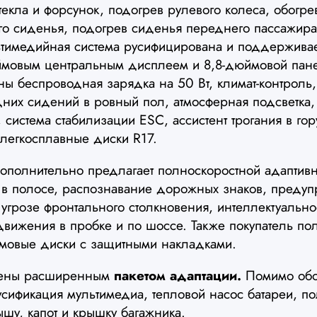
текла и форсунок, подогрев рулевого колеса, обогре
ого сиденья, подогрев сиденья переднего пассажира
ьтимедийная система русифицирована и поддерживает
ймовым центральным дисплеем и 8,8-дюймовой пан
ы беспроводная зарядка на 50 Вт, климат-контроль,
них сидений в ровный пол, атмосферная подсветка
 система стабилизации ESC, ассистент трогания в гор
легкосплавные диски R17.
полнительно предлагает полноскоростной адаптивн
 в полосе, распознавание дорожных знаков, преду
угрозе фронтального столкновения, интеллектуальн
 движения в пробке и по шоссе. Также покупатель по
ймовые диски с защитными накладками.
щены расширенным
пакетом адаптации.
Помимо обог
усификация мультимедиа, тепловой насос батареи, п
ышу, капот и крышку багажника.