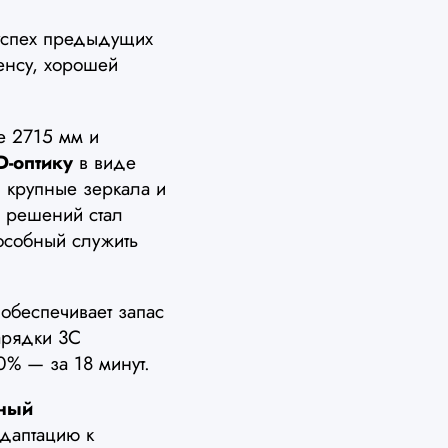
успех предыдущих
енсу, хорошей
е 2715 мм и
D-оптику
в виде
 крупные зеркала и
 решений стал
особный служить
 обеспечивает запас
арядки 3C
0% — за 18 минут.
бный
даптацию к