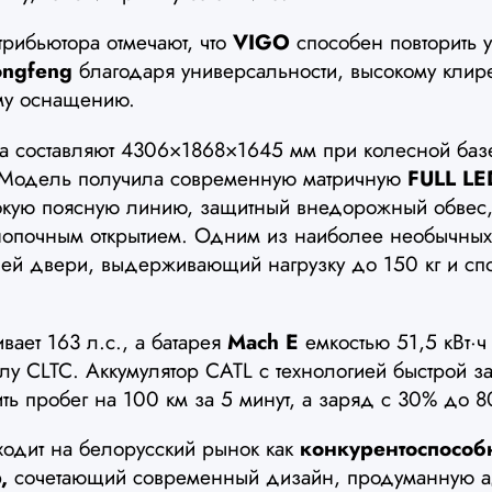
рибьютора отмечают, что
VIGO
способен повторить 
ngfeng
благодаря универсальности, высокому клир
ому оснащению.
ра составляют 4306×1868×1645 мм при колесной баз
 Модель получила современную матричную
FULL LE
окую поясную линию, защитный внедорожный обвес,
нопочным открытием. Одним из наиболее необычных
ней двери, выдерживающий нагрузку до 150 кг и сп
вает 163 л.с., а батарея
Mach E
емкостью 51,5 кВт·ч
лу CLTC. Аккумулятор CATL с технологией быстрой з
ть пробег на 100 км за 5 минут, а заряд с 30% до 8
одит на белорусский рынок как
конкурентоспосо
,
сочетающий современный дизайн, продуманную а