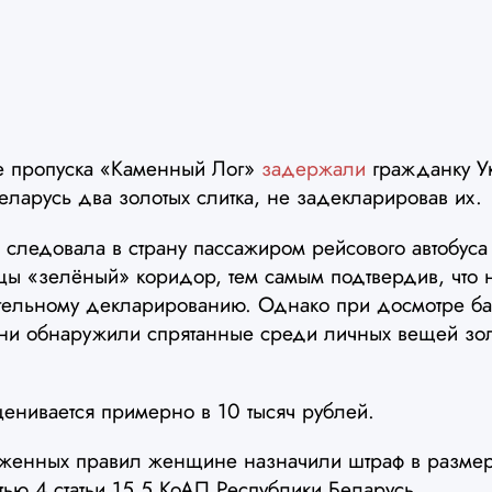
те пропуска «Каменный Лог»
задержали
гражданку Ук
Беларусь два золотых слитка, не задекларировав их.
 следовала в страну пассажиром рейсового автобуса
ы «зелёный» коридор, тем самым подтвердив, что н
ельному декларированию. Однако при досмотре ба
ни обнаружили спрятанные среди личных вещей зо
ценивается примерно в 10 тысяч рублей.
женных правил женщине назначили штраф в размер
стью 4 статьи 15.5 КоАП Республики Беларусь.