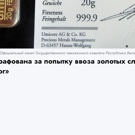
Официальный канал Государственного таможенного комитета Республики Белару
рафована за попытку ввоза золотых с
ог»