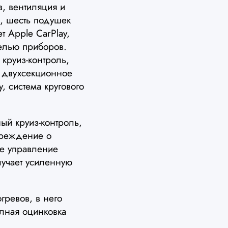
в, вентиляция и
, шесть подушек
 Apple CarPlay,
елью приборов.
 круиз-контроль,
, двухсекционное
у, система кругового
ый круиз-контроль,
преждение о
ое управление
лучает усиленную
ревов, в него
олная оцинковка