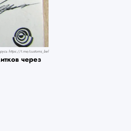
сь https://t.me/customs_bel
литков через