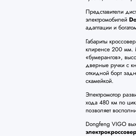
Представители дист
электромобилей
Do
адаптации и богат
Габариты кроссове
клиренсе 200 мм.
«бумерангов», выс
дверные ручки с к
откидной борт зад
скамейкой.
Электромотор разви
хода 480 км по цик
позволяет восполни
Dongfeng VIGO вых
электрокроссовер