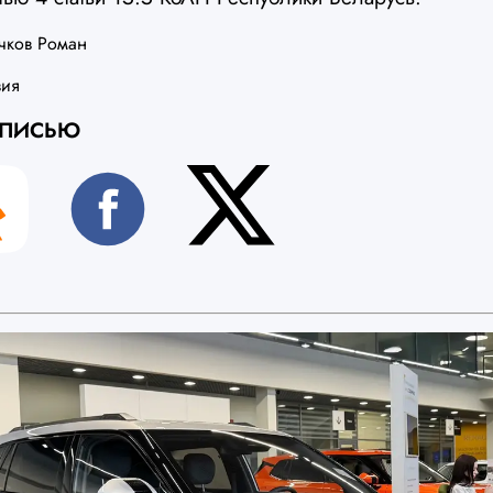
чков Роман
вия
АПИСЬЮ