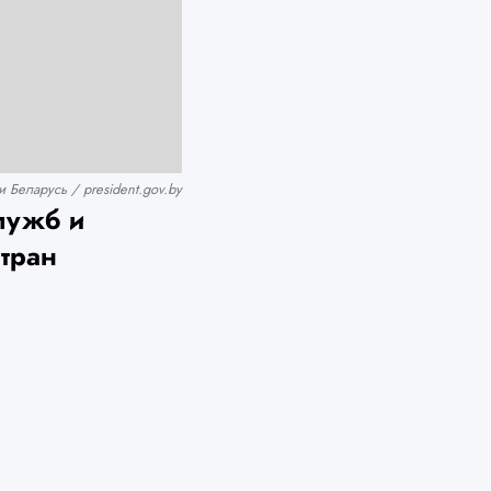
Беларусь / president.gov.by
служб и
тран