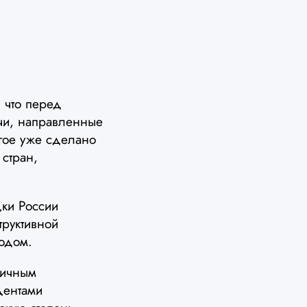
 что перед
чи, направленные
огое уже сделано
стран,
дки России
труктивной
годом.
гичным
дентами