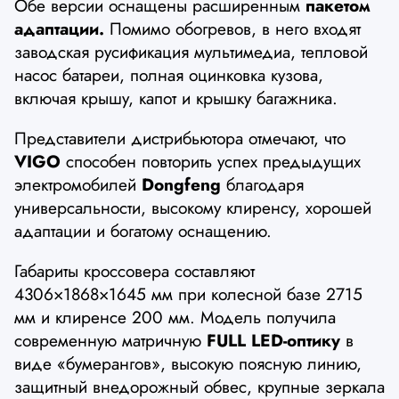
Обе версии оснащены расширенным
пакетом
адаптации.
Помимо обогревов, в него входят
заводская русификация мультимедиа, тепловой
насос батареи, полная оцинковка кузова,
включая крышу, капот и крышку багажника.
Представители дистрибьютора отмечают, что
VIGO
способен повторить успех предыдущих
электромобилей
Dongfeng
благодаря
универсальности, высокому клиренсу, хорошей
адаптации и богатому оснащению.
Габариты кроссовера составляют
4306×1868×1645 мм при колесной базе 2715
мм и клиренсе 200 мм. Модель получила
современную матричную
FULL LED-оптику
в
виде «бумерангов», высокую поясную линию,
защитный внедорожный обвес, крупные зеркала