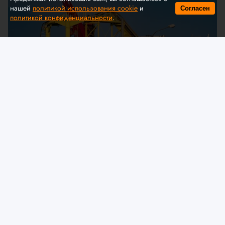
нашей
политикой использования cookie
и
Согласен
политикой конфиденциальности
.
© A. Krivonosov
МЧС предлагает обсудить
изменения в технический
регламент ЕАЭС «О безопасности
аттракционов»