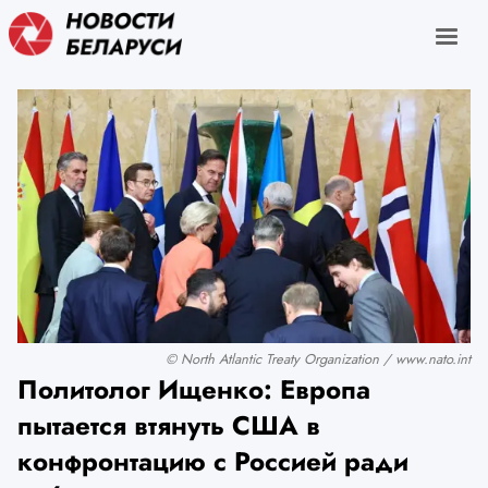
© North Atlantic Treaty Organization / www.nato.int
Политолог Ищенко: Европа
пытается втянуть США в
конфронтацию с Россией ради