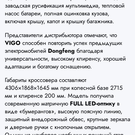
заводская русификация мультимедиа, тепловой
насос батареи, полная оцинковка кузова,
включая крышу, капот и крышку багажника.
Представители дистрибьютора отмечают, что
VIGO
способен повторить успех предыдущих
электромобилей
Dongfeng
благодаря
универсальности, высокому клиренсу, хорошей
адаптации и богатому оснащению.
Габариты кроссовера составляют
4306×1868×1645 мм при колесной базе 2715
мм и клиренсе 200 мм. Модель получила
современную матричную
FULL LED-оптику
в
виде «бумерангов», высокую поясную линию,
защитный внедорожный обвес, крупные зеркала
и дверные ручки с кнопочным открытием.
Одним из наиболее необычных решений стал